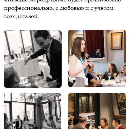
Санкт-Петербург,
ул. Моисеенко, 27
проложить маршрут
8 (812) 679-08-99
info@mircuccio.rest
ПН-ВС: с 11:00 до 23:00
Zaninirest