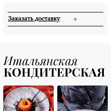
Скидка в
10%
будни*
с 12:00 до 16:00
20%
Скидка на пиццу с
собой*
Десерт в подарок
в День
Рождения
*при предъявлении программы лояльности
Зарегистрируйтесь в нашей программе
лояльности прямо сейчас и получите
500 бонусных рублей в подарок на
следующее посещение