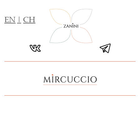
EN
|
CH
Вашему вниманию предлагается
разнообразное меню с большим выбором
пасты и пиццы, блюда из сезонных
продуктов и уникальные десерты от