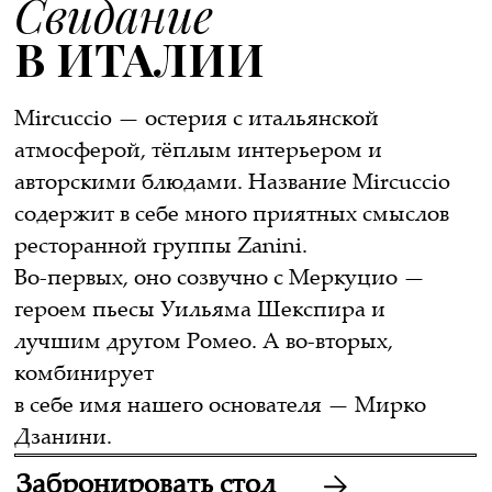
в себе имя нашего основателя — Мирко
Дзанини.
Забронировать стол
МЕНЮ
Основное меню
Меню напитков
Интерьер
Основное меню
РЕСТОРАНА
Меню напитков
Меню завтраков
Вас ждет аутентичная итальянская кухня и
невероятно атмосферный интерьер в